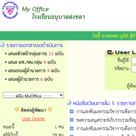
วันนี้ นายเกษม บูหัส ผ
รายการเอกสารรอดำเนินการ
เสนอหัวหน้ากลุ่มสาระ
11
ฉบับ
ชื่อผู้ใช้ :
เสนอ ผช./หน.กลุ่ม
9
ฉบับ
รหัสผ่าน :
เสนอรองผู้อำนวยการ
9
ฉบับ
เสนอผู้อำนวยการ
6
ฉบับ
ผู้พั
หนังสือเวียนภายใน 5 รายการล่
ติดต่อผู้พัฒนา
การแข่งขันมหกรรมวิชาการเพื่อกา
User Online
ขอความอนุเคราะห์เก็บรวบรวมข้อมูลเ
ขณะนี้
1 คน
การแข่งขันมหกรรมวิชาการเพื่อกา
สถิติวันนี้
29 คน