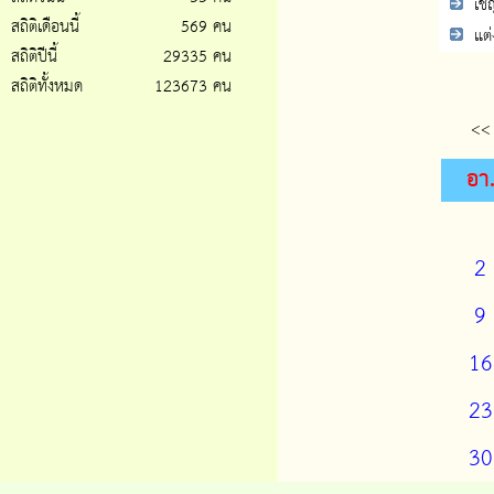
เชิญ
สถิติเดือนนี้
569 คน
แต่ง
สถิติปีนี้
29335 คน
สถิติทั้งหมด
123673 คน
<<
อา
2
9
16
23
30